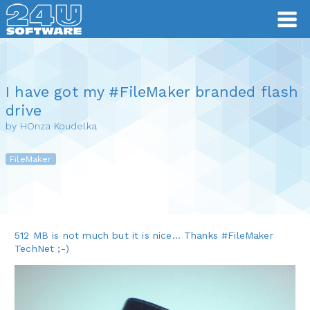
I have got my #FileMaker branded flash
drive
by HOnza Koudelka
FileMaker
512 MB is not much but it is nice… Thanks #FileMaker
TechNet ;-)