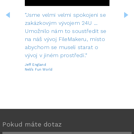
“Jsme velmi velmi spokojeni se
zakázkovým vývojem 24U ...
Umožnilo nám to soustředit se
na náš vývoj FileMakeru, místo
abychom se museli starat o
vývoj v jiném prostředí.”
Jeff England
Neb’s Fun World
Pokud máte dotaz