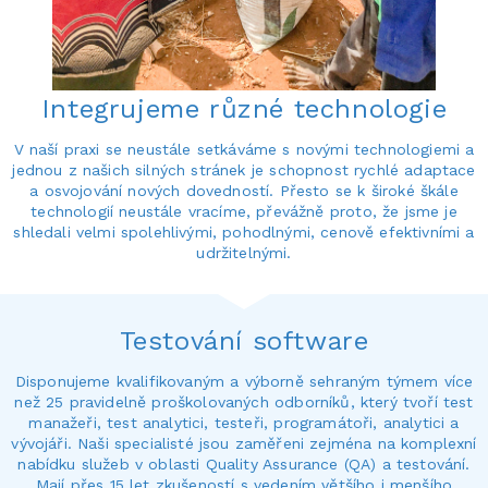
Integrujeme různé technologie
V naší praxi se neustále setkáváme s novými technologiemi a
jednou z našich silných stránek je schopnost rychlé adaptace
a osvojování nových dovedností. Přesto se k široké škále
technologií neustále vracíme, převážně proto, že jsme je
shledali velmi spolehlivými, pohodlnými, cenově efektivními a
udržitelnými.
Testování software
Disponujeme kvalifikovaným a výborně sehraným týmem více
než 25 pravidelně proškolovaných odborníků, který tvoří test
manažeři, test analytici, testeři, programátoři, analytici a
vývojáři. Naši specialisté jsou zaměřeni zejména na komplexní
nabídku služeb v oblasti Quality Assurance (QA) a testování.
Mají přes 15 let zkušeností s vedením většího i menšího