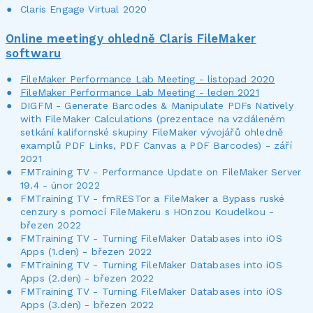
Claris Engage Virtual 2020
Online meetingy ohledně Claris FileMaker
softwaru
FileMaker Performance Lab Meeting - listopad 2020
FileMaker Performance Lab Meeting - leden 2021
DIGFM - Generate Barcodes & Manipulate PDFs Natively
with FileMaker Calculations (prezentace na vzdáleném
setkání kalifornské skupiny FileMaker vývojářů ohledně
examplů PDF Links, PDF Canvas a PDF Barcodes) - září
2021
FMTraining TV - Performance Update on FileMaker Server
19.4 - únor 2022
FMTraining TV - fmRESTor a FileMaker a Bypass ruské
cenzury s pomocí FileMakeru s HOnzou Koudelkou -
březen 2022
FMTraining TV - Turning FileMaker Databases into iOS
Apps (1.den) - březen 2022
FMTraining TV - Turning FileMaker Databases into iOS
Apps (2.den) - březen 2022
FMTraining TV - Turning FileMaker Databases into iOS
Apps (3.den) - březen 2022