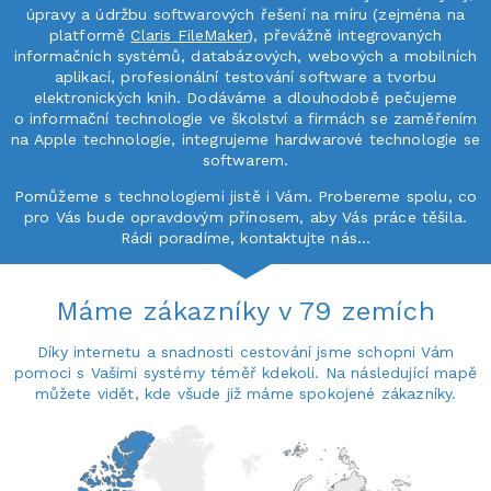
úpravy a údržbu softwarových řešení na míru (zejména na
platformě
Claris FileMaker
), převážně integrovaných
informačních systémů, databázových, webových a mobilních
aplikací, profesionální testování software a tvorbu
elektronických knih. Dodáváme a dlouhodobě pečujeme
o informační technologie ve školství a firmách se zaměřením
na Apple technologie, integrujeme hardwarové technologie se
softwarem.
Pomůžeme s technologiemi jistě i Vám. Probereme spolu, co
pro Vás bude opravdovým přínosem, aby Vás práce těšila.
Rádi poradíme, kontaktujte nás…
Máme zákazníky v 79 zemích
Díky internetu a snadnosti cestování jsme schopni Vám
pomoci s Vašimi systémy téměř kdekoli. Na následující mapě
můžete vidět, kde všude již máme spokojené zákazníky.