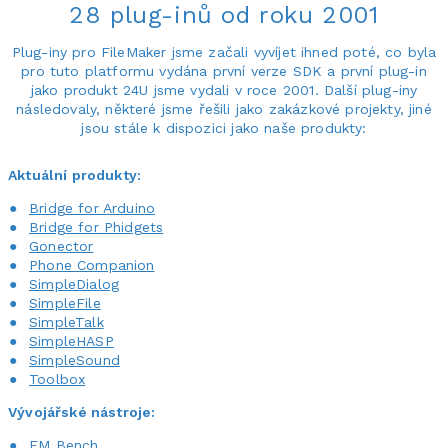
28 plug-inů od roku 2001
Plug-iny pro FileMaker jsme začali vyvíjet ihned poté, co byla
pro tuto platformu vydána první verze SDK a první plug-in
jako produkt 24U jsme vydali v roce 2001. Další plug-iny
následovaly, některé jsme řešili jako zakázkové projekty, jiné
jsou stále k dispozici jako naše produkty:
Aktuální produkty:
Bridge for Arduino
Bridge for Phidgets
Gonector
Phone Companion
SimpleDialog
SimpleFile
SimpleTalk
SimpleHASP
SimpleSound
Toolbox
Vývojářské nástroje:
FM Bench