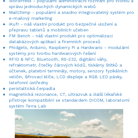
WordPress - populární administrační rozhraní pro tvorbu a
správu jednoduchých dynamických webů
MailChimp - populární a snadno integrovatelný systém pro
e-mailový marketing
iKufr - náš vlastní produkt pro bezpečné uložení a
přepravu tabletů a mobilních učeben
FM Bench - náš vlastní produkt pro optimalizaci
databázových aplikací a firemních procesů
Phidgets, Arduino, Raspberry Pi a Hardwario - modulární
systémy pro tvorbu hardwarových řešení
RFID & NFC, Bluetooth, RS-232, digitální váhy,
refraktometr, čtečky čárových kódů, tiskárny štítků a
účtenek, platební terminály, motory, senzory fyzikálních
veličin, šifrovací klíče, LCD displeje a RGB LED pásky,
telefonní ústředny
peristaltická čerpadla
magnetická rezonance, CT, ultrazvuk a další lékařské
přístroje kompatibilní se standardem DICOM, laboratorní
systém Terra Lab