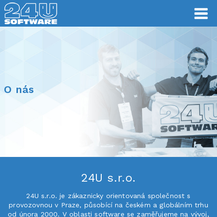
O nás
O nás
24U s.r.o.
24U s.r.o. je zákaznicky orientovaná společnost s
provozovnou v Praze, působící na českém a globálním trhu
od února 2000. V oblasti software se zaměřujeme na vývoj,