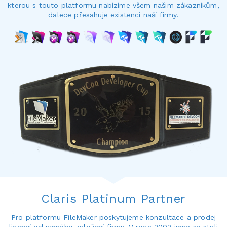
kterou s touto platformu nabízíme všem našim zákazníkům,
dalece přesahuje existenci naší firmy.
Claris Platinum Partner
Pro platformu FileMaker poskytujeme konzultace a prodej