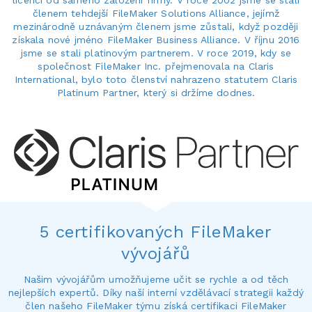
licencí od samého založení firmy. V roce 2002 jsme se stali
členem tehdejší FileMaker Solutions Alliance, jejímž
mezinárodně uznávaným členem jsme zůstali, když později
získala nové jméno FileMaker Business Alliance. V říjnu 2016
jsme se stali platinovým partnerem. V roce 2019, kdy se
společnost FileMaker Inc. přejmenovala na Claris
International, bylo toto členství nahrazeno statutem Claris
Platinum Partner, který si držíme dodnes.
5 certifikovaných FileMaker
vývojářů
Našim vývojářům umožňujeme učit se rychle a od těch
nejlepších expertů. Díky naší interní vzdělávací strategii každý
člen našeho FileMaker týmu získá certifikaci FileMaker