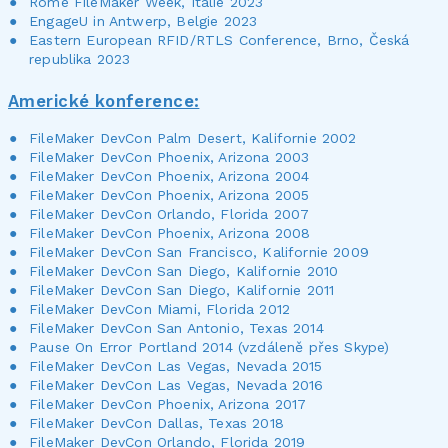
Rome FileMaker Week, Itálie 2023
EngageU in Antwerp, Belgie 2023
Eastern European RFID/RTLS Conference, Brno, Česká
republika 2023
Americké konference:
FileMaker DevCon Palm Desert, Kalifornie 2002
FileMaker DevCon Phoenix, Arizona 2003
FileMaker DevCon Phoenix, Arizona 2004
FileMaker DevCon Phoenix, Arizona 2005
FileMaker DevCon Orlando, Florida 2007
FileMaker DevCon Phoenix, Arizona 2008
FileMaker DevCon San Francisco, Kalifornie 2009
FileMaker DevCon San Diego, Kalifornie 2010
FileMaker DevCon San Diego, Kalifornie 2011
FileMaker DevCon Miami, Florida 2012
FileMaker DevCon San Antonio, Texas 2014
Pause On Error Portland 2014 (vzdáleně přes Skype)
FileMaker DevCon Las Vegas, Nevada 2015
FileMaker DevCon Las Vegas, Nevada 2016
FileMaker DevCon Phoenix, Arizona 2017
FileMaker DevCon Dallas, Texas 2018
FileMaker DevCon Orlando, Florida 2019