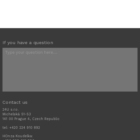
If you have a question
Contact us
24U s.r.o.
Michelská 51-53
141 00 Prague 4, Czech Republic
tel:
+420 224 910 892
HOnza Koudelka: