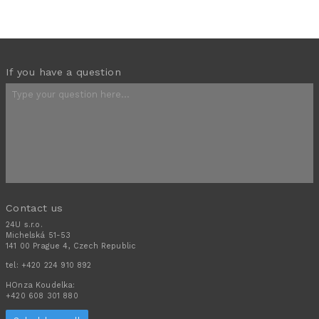
If you have a question
Contact us
24U s.r.o.
Michelská 51-53
141 00 Prague 4, Czech Republic
tel:
+420 224 910 892
HOnza Koudelka:
+420 608 301 880