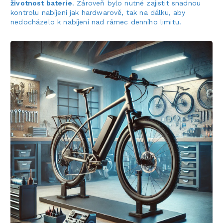
životnost baterie
. Zároveň bylo nutné zajistit snadnou
kontrolu nabíjení jak hardwarově, tak na dálku, aby
nedocházelo k nabíjení nad rámec denního limitu.