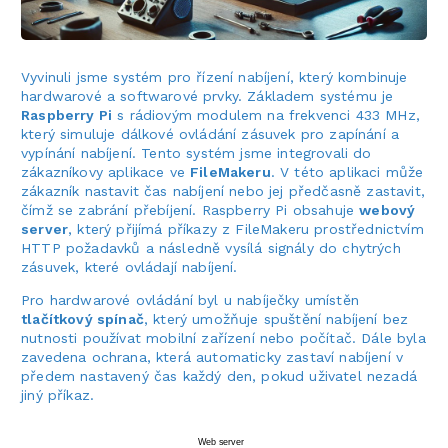
Vyvinuli jsme systém pro řízení nabíjení, který kombinuje
hardwarové a softwarové prvky. Základem systému je
Raspberry Pi
s rádiovým modulem na frekvenci 433 MHz,
který simuluje dálkové ovládání zásuvek pro zapínání a
vypínání nabíjení. Tento systém jsme integrovali do
zákazníkovy aplikace ve
FileMakeru
. V této aplikaci může
zákazník nastavit čas nabíjení nebo jej předčasně zastavit,
čímž se zabrání přebíjení. Raspberry Pi obsahuje
webový
server
, který přijímá příkazy z FileMakeru prostřednictvím
HTTP požadavků a následně vysílá signály do chytrých
zásuvek, které ovládají nabíjení.
Pro hardwarové ovládání byl u nabíječky umístěn
tlačítkový spínač
, který umožňuje spuštění nabíjení bez
nutnosti používat mobilní zařízení nebo počítač. Dále byla
zavedena ochrana, která automaticky zastaví nabíjení v
předem nastavený čas každý den, pokud uživatel nezadá
jiný příkaz.