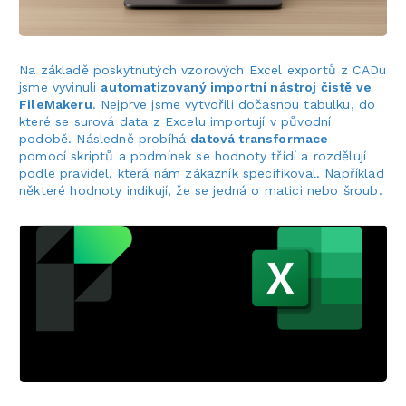
Na základě poskytnutých vzorových Excel exportů z CADu
jsme vyvinuli
automatizovaný importní nástroj čistě ve
FileMakeru
. Nejprve jsme vytvořili dočasnou tabulku, do
které se surová data z Excelu importují v původní
podobě. Následně probíhá
datová transformace
–
pomocí skriptů a podmínek se hodnoty třídí a rozdělují
podle pravidel, která nám zákazník specifikoval. Například
některé hodnoty indikují, že se jedná o matici nebo šroub.