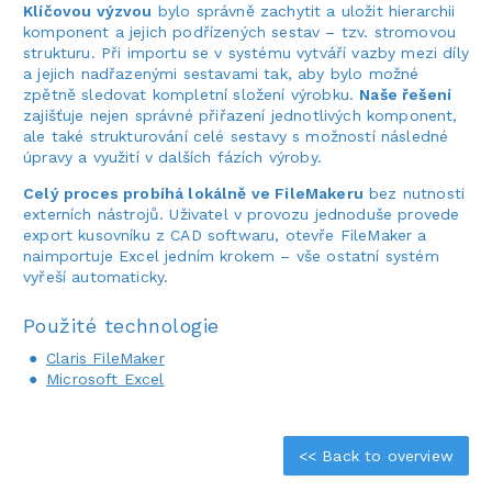
Klíčovou výzvou
bylo správně zachytit a uložit hierarchii
komponent a jejich podřízených sestav – tzv. stromovou
strukturu. Při importu se v systému vytváří vazby mezi díly
a jejich nadřazenými sestavami tak, aby bylo možné
zpětně sledovat kompletní složení výrobku.
Naše řešení
zajišťuje nejen správné přiřazení jednotlivých komponent,
ale také strukturování celé sestavy s možností následné
úpravy a využití v dalších fázích výroby.
Celý proces probíhá lokálně ve FileMakeru
bez nutnosti
externích nástrojů. Uživatel v provozu jednoduše provede
export kusovníku z CAD softwaru, otevře FileMaker a
naimportuje Excel jedním krokem – vše ostatní systém
vyřeší automaticky.
Použité technologie
Claris FileMaker
Microsoft Excel
<< Back to overview