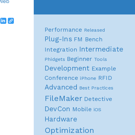
 Web
Performance
Released
Plug-Ins
FM Bench
Intermediate
Integration
Beginner
Phidgets
Tools
Development
Example
Conference
RFID
iPhone
Advanced
Best Practices
FileMaker
Detective
DevCon
Mobile
iOS
Hardware
Optimization