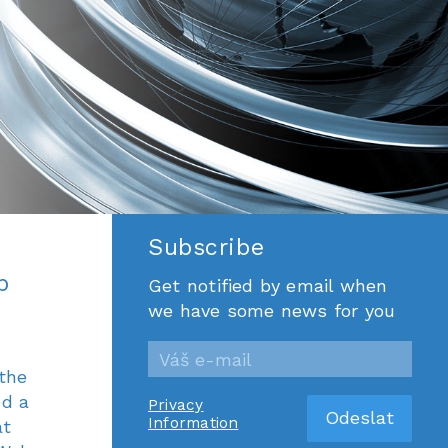
Subscribe
b
Get notified by email when
we have some news for you
 the
ed a
Privacy
Information
at