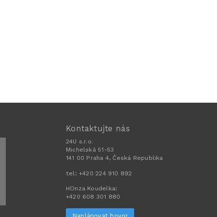
Kontaktujte nás
24U s.r.o.
Michelská 51-53
141 00 Praha 4, Česká Republika
tel:
+420 224 910 892
HOnza Koudelka:
+420 608 301 880
Naplánovat hovor