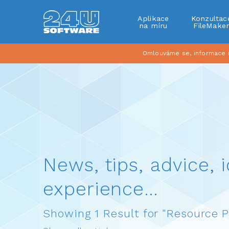
Aplikace
Konzultac
na míru
FileMake
Omlouváme se, informace na
News, tips, advice, i
experience…
Showing 1 Result for "Resource P
Show all articles