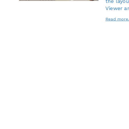
the layou
Viewer a
Read more.