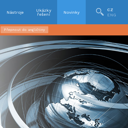
CZ
Ukázky
Nástroje
Novinky
řešení
ENG
Přepnout do angličtiny