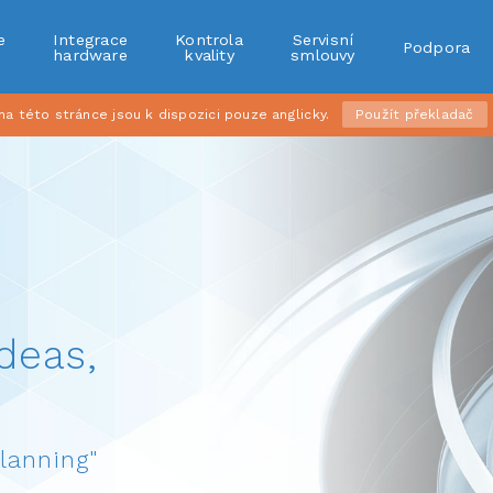
e
Integrace
Kontrola
Servisní
Podpora
r
hardware
kvality
smlouvy
 této stránce jsou k dispozici pouze anglicky.
Použít překladač
deas,
lanning"