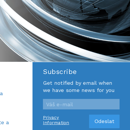
Subscribe
Get notified by email when
we have some news for you
ra
Privacy
te a
Information