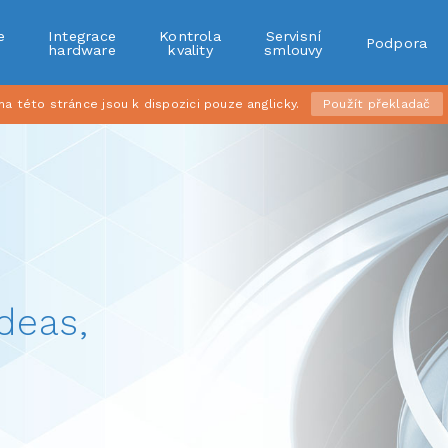
e
Integrace
Kontrola
Servisní
Podpora
r
hardware
kvality
smlouvy
 této stránce jsou k dispozici pouze anglicky.
Použít překladač
deas,