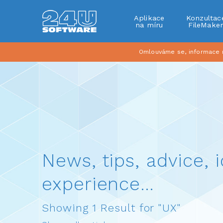
Aplikace
Konzultac
na míru
FileMake
Omlouváme se, informace na
News, tips, advice, i
experience…
Showing 1 Result for "UX"
Show all articles