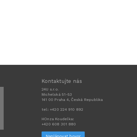
Kontaktujte nás
24U s.r.o.
Michelská 51-53
141 00 Praha 4, Česká Republika
tel:
+420 224 910 892
HOnza Koudelka:
+420 608 301 880
Naplánovat hovor