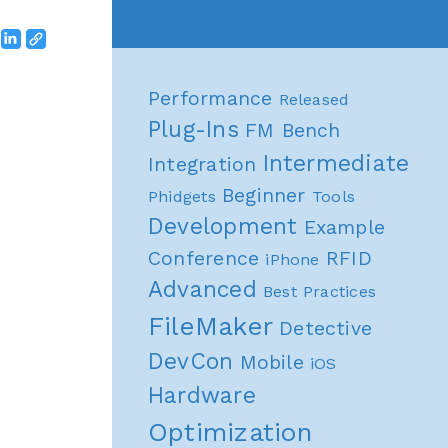
Performance
Released
Plug-Ins
FM Bench
Intermediate
Integration
Beginner
Phidgets
Tools
Development
Example
Conference
RFID
iPhone
Advanced
Best Practices
FileMaker
Detective
DevCon
Mobile
iOS
Hardware
Optimization