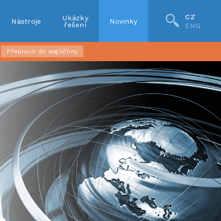
CZ
Ukázky
Nástroje
Novinky
řešení
ENG
Přepnout do angličtiny