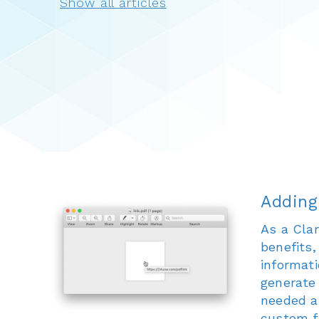
Adding
As a Clar
benefits,
informati
generate
needed a 
custom fu